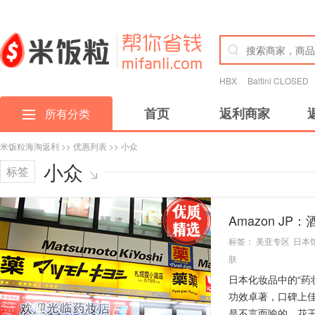
HBX
Baltini CLOSED
首页
返利商家
所有分类
米饭粒海淘返利
>>
优惠列表
>> 小众
小众
标签
Amazon 
标签：
美亚专区
日本
肤
日本化妆品中的“药
功效卓著，口碑上
是不言而喻的。花王.