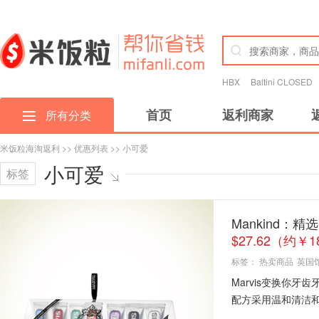
HBX
Baltini CLOSED
首页
返利商家
所有分类
米饭粒海淘返利
>>
优惠列表
>> 小可爱
小可爱
标签
Mankind：
$27.62（约￥
标签：
热卖商品
英国
Marvis变换你
配方采用温和清洁