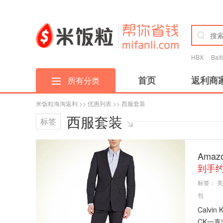
HBX
Bal
首页
返利商
所有分类
米饭粒海淘返利
>>
优惠列表
>> 西服套装
西服套装
标签
Amaz
到手约
标签：
美
包
Calv
CK一直