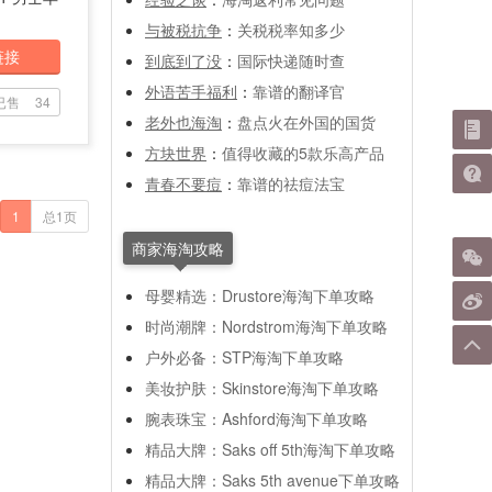
与被税抗争
：
关税税率知多少
链接
到底到了没
：
国际快递随时查
外语苦手福利
：
靠谱的翻译官
已售
34
老外也海淘
：
盘点火在外国的国货
方块世界
：
值得收藏的5款乐高产品
青春不要痘
：
靠谱的祛痘法宝
1
总1页
商家海淘攻略
母婴精选：Drustore海淘下单攻略
时尚潮牌：Nordstrom海淘下单攻略
户外必备：STP海淘下单攻略
美妆护肤：Skinstore海淘下单攻略
腕表珠宝：Ashford海淘下单攻略
精品大牌：Saks off 5th海淘下单攻略
精品大牌：Saks 5th avenue下单攻略