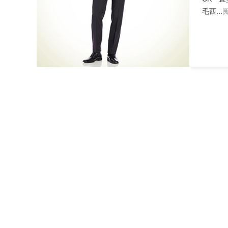
毛西...