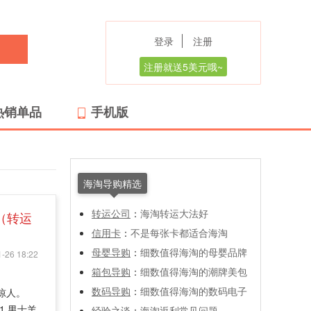
登录
注册
注册就送5美元哦~
热销单品
手机版
海淘导购精选
转运公司
：
海淘转运大法好
2（转运
信用卡
：
不是每张卡都适合海淘
母婴导购
：
细数值得海淘的母婴品牌
-26 18:22
箱包导购
：
细数值得海淘的潮牌美包
数码导购
：
细数值得海淘的数码电子
为惊人。
 1 男士羊
经验之谈
：
海淘返利常见问题