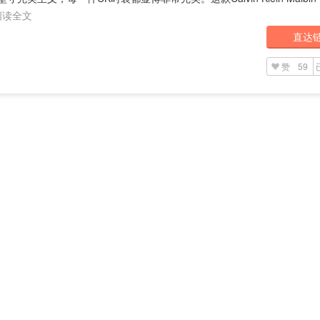
阅读全文
直达
赞
59