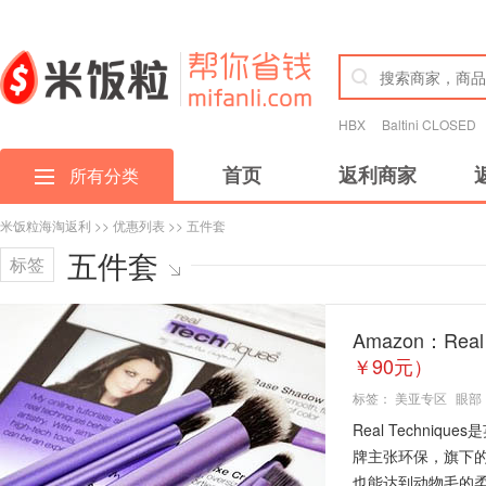
HBX
Baltini CLOSED
首页
返利商家
所有分类
米饭粒海淘返利
>>
优惠列表
>> 五件套
五件套
标签
Amazon：Rea
￥90元）
标签：
美亚专区
眼部
Real Techni
牌主张环保，旗下
也能达到动物毛的柔.