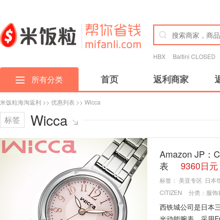
HBX
Baltini CLOSED
首页
返利商家
所有分类
米饭粒海淘返利
>>
优惠列表
>> Wicca
Wicca
标签
Amazon JP：
表
9360日
标签：
美亚专区
日本
CITIZEN
分类：
服饰
西铁城公司是日本三大制
光动能腕表，采用E0