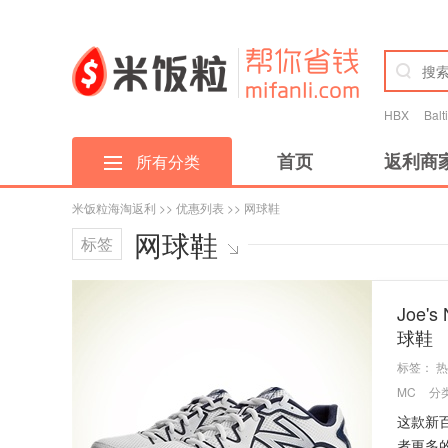
HBX
Bal
首页
返利商
所有分类
米饭粒海淘返利
>>
优惠列表
>> 网球鞋
网球鞋
标签
Joe'
球鞋
标签：
热
MC
分
这款新
者更多