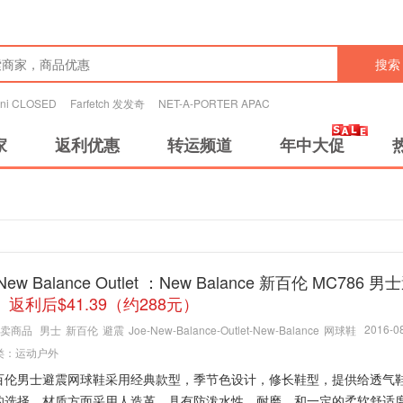
搜索
tini CLOSED
Farfetch 发发奇
NET-A-PORTER APAC
家
返利优惠
转运频道
年中大促
s New Balance Outlet ：New Balance 新百伦 MC786
返利后$41.39（约288元）
2016-08
卖商品
男士
新百伦
避震
Joe-New-Balance-Outlet-New-Balance
网球鞋
类：
运动户外
百伦男士避震网球鞋采用经典款型，季节色设计，修长鞋型，提供给透气
的选择。材质方面采用人造革，具有防泼水性，耐磨，和一定的柔软舒适