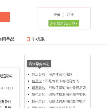
登录
注册
注册就送5美元哦~
热销单品
手机版
海淘导购精选
转运公司
：
海淘转运大法好
 男士避震网
信用卡
：
不是每张卡都适合海淘
母婴导购
：
细数值得海淘的母婴品牌
-11 14:21
箱包导购
：
细数值得海淘的潮牌美包
数码导购
：
细数值得海淘的数码电子
鞋型爱好
度。科技
经验之谈
：
海淘返利常见问题