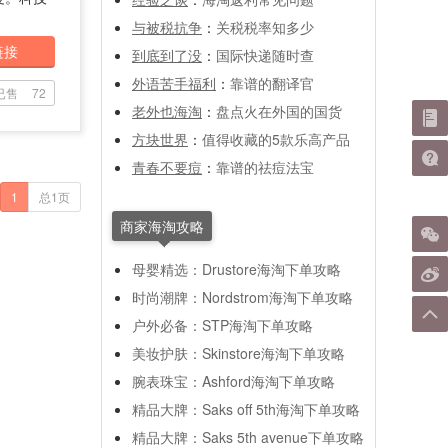
与被税抗争
：
关税税率知多少
链接
到底到了没
：
国际快递随时查
外语苦手福利
：
靠谱的翻译官
已售
72
老外也海淘
：
盘点火在外国的国货
方块世界
：
值得收藏的5款乐高产品
青春不要痘
：
靠谱的祛痘法宝
1
总1页
商家海淘攻略
母婴精选：Drustore海淘下单攻略
时尚潮牌：Nordstrom海淘下单攻略
户外必备：STP海淘下单攻略
美妆护肤：Skinstore海淘下单攻略
腕表珠宝：Ashford海淘下单攻略
精品大牌：Saks off 5th海淘下单攻略
精品大牌：Saks 5th avenue下单攻略