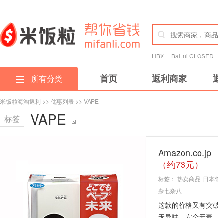
HBX
Baltini CLOSED
首页
返利商家
所有分类
米饭粒海淘返利
>>
优惠列表
>> VAPE
VAPE
标签
Amazon.co
（约73元）
标签：
热卖商品
日本
杂七杂八
这款的价格又有突
无异味，安全无毒