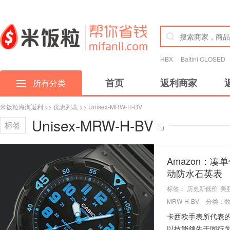
HBX
Baltini CLOSED
首页
返利商家
所有分类
米饭粒海淘返利
>>
优惠列表
>> Unisex-MRW-H-BV
Unisex-MRW-H-BV
标签
Amazon：凑单佳
动防水石英表
标签：
历史新低价
美
MRW-H-BV
分类：
卡西欧手表所代表
以技能领先于同行