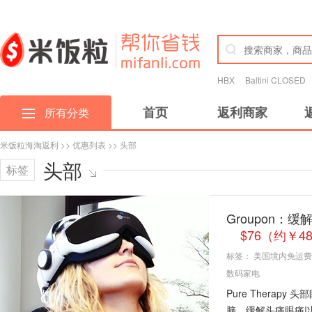
HBX
Baltini CLOSED
首页
返利商家
所有分类
米饭粒海淘返利
>>
优惠列表
>> 头部
头部
标签
Groupon：缓
$76（约￥4
标签：
美国境内免运费
数码家电
Pure Thera
脑，缓解头痛眼痛