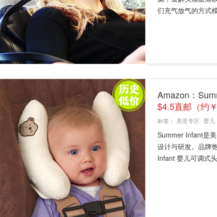
们充气放气的方式模
Amazon：Sum
$4.5直邮（约￥
标签：
美亚专区
婴儿
Summer Inf
设计与研发。品牌饱
Infant 婴儿可调式头