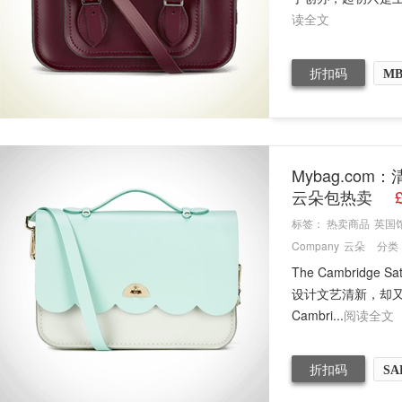
读全文
折扣码
MB
Mybag.com：
云朵包热卖
标签：
热卖商品
英国
Company
云朵
分类
The Cambridg
设计文艺清新，却又
Cambri...
阅读全文
折扣码
SA