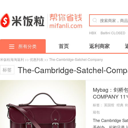
HBX
Baltini CLOSED
首页
返利商家
所有分类
米饭粒海淘返利
>>
优惠列表
>> The-Cambridge-Satchel-Company
The-Cambridge-Satchel-Comp
标签
Mybag：剑桥包
COMPANY 
标签：
英国馆
经典
箱包
The Cambridge 
手创办，起初只是上