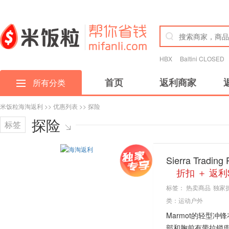
HBX
Baltini CLOSED
首页
返利商家
所有分类
米饭粒海淘返利
>>
优惠列表
>> 探险
探险
标签
Sierra Tr
折扣 ＋ 返利$
标签：
热卖商品
独家
类：
运动户外
Marmot的轻型冲锋
部和胸前有带拉锁