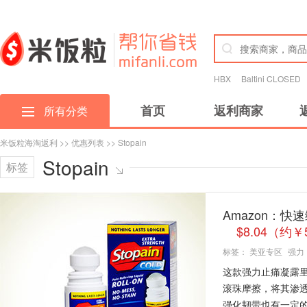
HBX
Baltini CLOSED
首页
返利商家
所有分类
米饭粒海淘返利
>>
优惠列表
>> Stopain
Stopain
标签
Amazon：快
$8.04（约￥
标签：
美亚专区
强力
这款强力止痛凝露
滚珠摩擦，将其渗
强化韧带也有一定的