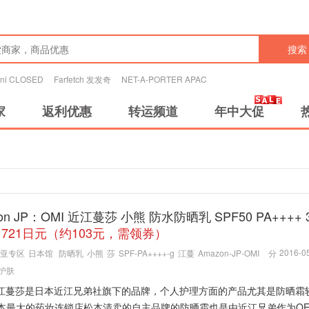
搜索
tini CLOSED
Farfetch 发发奇
NET-A-PORTER APAC
家
返利优惠
转运频道
年中大促
on JP：OMI 近江蔓莎 小熊 防水防晒乳 SPF50 PA++++ 3
1721日元（约103元，需领券）
2016-05
亚专区
日本馆
防晒乳
小熊
莎
SPF-PA++++-g
江蔓
Amazon-JP-OMI
分
护肤
 近江蔓莎是日本近江兄弟社旗下的品牌，个人护理方面的产品尤其是防晒霜
日本最大的药妆连锁店松本清卖的自主品牌的防晒霜也是由近江兄弟作为O