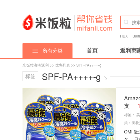
HBX
Bal
首页
返利商
所有分类
米饭粒海淘返利
>>
优惠列表
>> SPF-PA++++-g
SPF-PA++++-g
标签
Amaz
支
标签：
美
类：
美妆
OMI
名， 