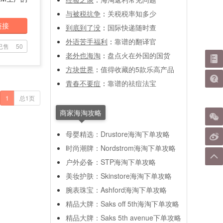
与被税抗争
：
关税税率知多少
链接
到底到了没
：
国际快递随时查
外语苦手福利
：
靠谱的翻译官
已售
50
老外也海淘
：
盘点火在外国的国货
方块世界
：
值得收藏的5款乐高产品
青春不要痘
：
靠谱的祛痘法宝
1
总1页
商家海淘攻略
母婴精选：Drustore海淘下单攻略
时尚潮牌：Nordstrom海淘下单攻略
户外必备：STP海淘下单攻略
美妆护肤：Skinstore海淘下单攻略
腕表珠宝：Ashford海淘下单攻略
精品大牌：Saks off 5th海淘下单攻略
精品大牌：Saks 5th avenue下单攻略