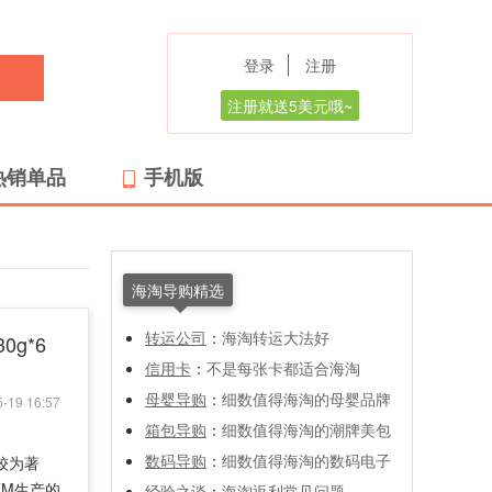
登录
注册
注册就送5美元哦~
热销单品
手机版
海淘导购精选
转运公司
：
海淘转运大法好
0g*6
信用卡
：
不是每张卡都适合海淘
母婴导购
：
细数值得海淘的母婴品牌
-19 16:57
箱包导购
：
细数值得海淘的潮牌美包
数码导购
：
细数值得海淘的数码电子
较为著
EM生产的
经验之谈
：
海淘返利常见问题