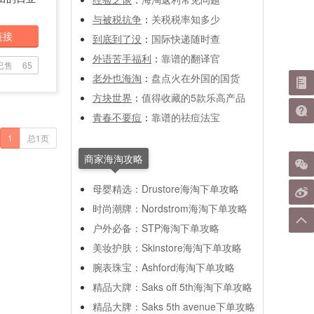
与被税抗争
：
关税税率知多少
链接
到底到了没
：
国际快递随时查
外语苦手福利
：
靠谱的翻译官
已售
65
老外也海淘
：
盘点火在外国的国货
方块世界
：
值得收藏的5款乐高产品
青春不要痘
：
靠谱的祛痘法宝
1
总1页
商家海淘攻略
母婴精选：Drustore海淘下单攻略
时尚潮牌：Nordstrom海淘下单攻略
户外必备：STP海淘下单攻略
美妆护肤：Skinstore海淘下单攻略
腕表珠宝：Ashford海淘下单攻略
精品大牌：Saks off 5th海淘下单攻略
精品大牌：Saks 5th avenue下单攻略