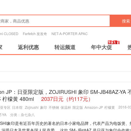
搜索
tini CLOSED
Farfetch 发发奇
NET-A-PORTER APAC
家
返利优惠
转运频道
年中大促
on JP：日亚限定版，ZOJIRUSHI 象印 SM-JB48AZ-YA
 柠檬黄 480ml
2037日元（约117元）
2016-03
亚专区
日本馆
Zojirushi
象印
不锈钢
保温杯
限定版
Amazon-JP
柠檬黄
Z-YA
分类：
杂七杂八
IRUSHI象印是有近百年历史的著名的日本小家电品牌，代表产品为电饭煲、
深受日本及世界各国人民喜爱。 这款 SM-JB48AZ 是日亚与象印合作