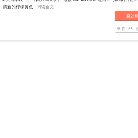
 清新的柠檬黄色...
阅读全文
直达
赞
65