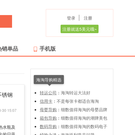
登录
注册
注册就送5美元哦~
热销单品
手机版
海淘导购精选
转运公司
：
海淘转运大法好
 不锈钢
信用卡
：
不是每张卡都适合海淘
母婴导购
：
细数值得海淘的母婴品牌
-30 15:07
箱包导购
：
细数值得海淘的潮牌美包
数码导购
：
细数值得海淘的数码电子
热水瓶及
推出的日亚
经验之谈
：
海淘返利常见问题