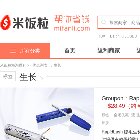
HBX
Baltini CLOSED
首页
返利商家
所有分类
米饭粒海淘返利
>>
优惠列表
>> 生长
生长
标签
Groupon：Ra
$28.49（约
标签：
全场优惠
液
护肤
RapidLash 睫
时提供有效保护防