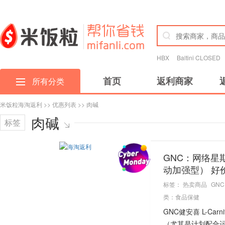
HBX
Baltini CLOSED
首页
返利商家
所有分类
米饭粒海淘返利
>>
优惠列表
>> 肉碱
肉碱
标签
GNC：网络星期一
动加强型） 好
标签：
热卖商品
GNC
类：
食品保健
GNC健安喜 L-Ca
（尤其是计划配合运