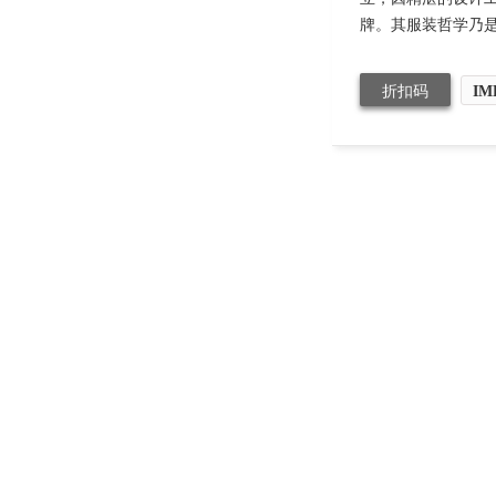
牌。其服装哲学乃是崇
折扣码
IM