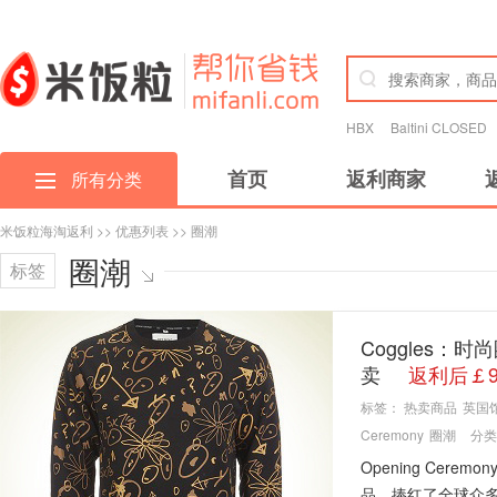
HBX
Baltini CLOSED
首页
返利商家
所有分类
米饭粒海淘返利
>>
优惠列表
>> 圈潮
圈潮
标签
Coggles：时
卖
返利后￡9
标签：
热卖商品
英国
Ceremony
圈潮
分类
Opening Ce
品，捧红了全球众多新生