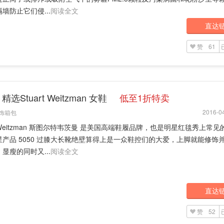
墙防止它们侵...
阅读全文
直达
赞
61
精选Stuart Weitzman 女鞋
低至1折特卖
2016-04
饰箱包
rt Weitzman 斯图尔特韦茨曼 是美国高端鞋履品牌，也是明星红毯秀上常
星产品 5050 过膝大长靴绝壁算得上是一众鞋控们的大爱，上脚就能修饰
显瘦的同时又...
阅读全文
直达
赞
52