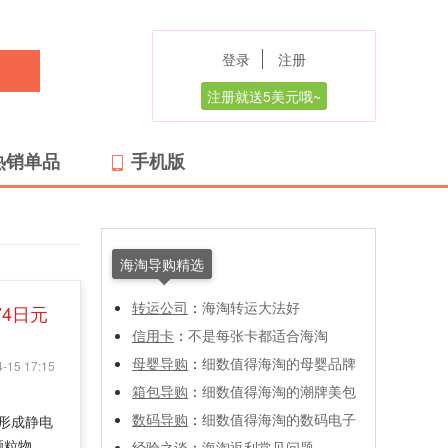
登录
注册
注册就送5美元哦~
热销单品
手机版
海淘导购精选
转运公司
：
海淘转运大法好
74日元
信用卡
：
不是每张卡都适合海淘
母婴导购
：
细数值得海淘的母婴品牌
-15 17:15
箱包导购
：
细数值得海淘的潮牌美包
数码导购
：
细数值得海淘的数码电子
物形成静电
颗粒物，
经验之谈
：
海淘返利常见问题