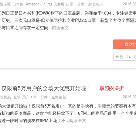
2016-03
亚专区
日本馆
Amazon-JP
PM
儿童用
口罩
分类：
杂七杂八
列口罩是日本兴和(KOWA)旗下的口罩品牌。兴和始于1894，专注健康
年历史。三次元口罩是4D立体防护和专业PM2.5口罩，新型全方位全面隔
与口罩之间存在一定空间...
阅读全文
直达
赞
74
M：仅限前5万用户的全场大优惠开始啦！
享额外9折
2016-02
场优惠
全场
用户
PM
分类：
服饰箱包
全场大促销开始啦！仅限前5万名用户，真的是手快有，手慢无的节奏有木
有折扣的高冷商品，这次也能轻松拿下了，6PM上的商品只能用一个全字
过一段时间的朋友在6PM上花了不...
阅读全文