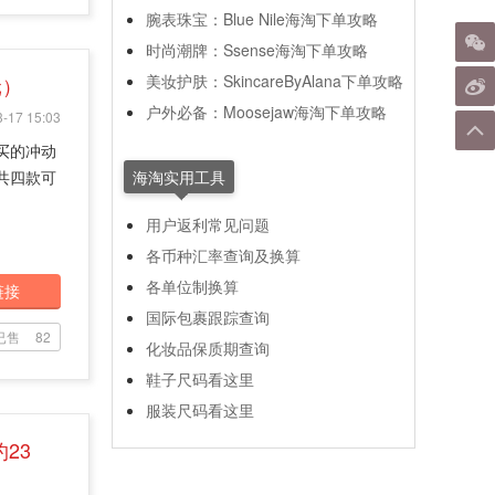
腕表珠宝：Blue Nile海淘下单攻略
时尚潮牌：Ssense海淘下单攻略
美妆护肤：SkincareByAlana下单攻略
元）
户外必备：Moosejaw海淘下单攻略
-17 15:03
买的冲动
共四款可
海淘实用工具
用户返利常见问题
各币种汇率查询及换算
各单位制换算
链接
国际包裹跟踪查询
已售
82
化妆品保质期查询
鞋子尺码看这里
服装尺码看这里
约23