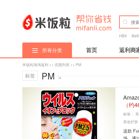
HBX
Bal
首页
返利商
所有分类
米饭粒海淘返利
>>
优惠列表
>> PM
PM
标签
Amaz
（约4
标签：
美
美妆护肤
这款 F
场，通