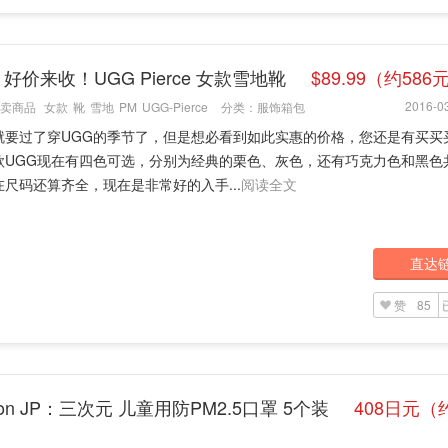
：好价来收！UGG Pierce 女款雪地靴
$89.99（约586
2016-03
卖商品
女款
靴
雪地
PM
UGG-Pierce
分类：
服饰箱包
就要过了穿UGG的季节了，但是想必看到如此实惠的价格，您还是有买买
款UGG现在有四色可选，分别为经典的栗色、灰色，还有巧克力色和黑色
尺码还算齐全，现在是非常好的入手...
阅读全文
直达
赞
85
zon JP：三次元 儿童用防PM2.5口罩 5个装
408日元（