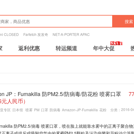
搜索
tini CLOSED
Farfetch 发发奇
NET-A-PORTER APAC
家
返利优惠
转运频道
年中大促
on JP：Fumakilla 防PM2.5/防病毒/防花粉 喷雾口罩
7
6元人民币）
2016-04
亚专区
日本馆
喷雾
PM
口罩
防病毒
Amazon-JP-Fumakilla
花粉
分类：
umakilla 防PM2.5/病毒 喷雾口罩，喷在脸上就能靠水雾中的正离子聚合
过正离子或排斥或吸附空气中的雾霾PM2.5颗粒及污染病菌和花粉沙尘等