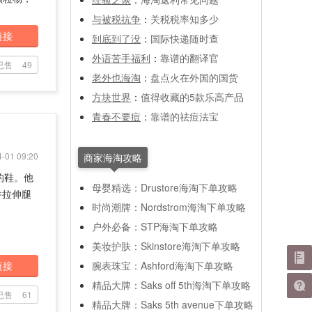
与被税抗争
：
关税税率知多少
链接
到底到了没
：
国际快递随时查
外语苦手福利
：
靠谱的翻译官
已售
49
老外也海淘
：
盘点火在外国的国货
方块世界
：
值得收藏的5款乐高产品
青春不要痘
：
靠谱的祛痘法宝
-01 09:20
商家海淘攻略
见的鞋。他
母婴精选：Drustore海淘下单攻略
并拉伸腿
时尚潮牌：Nordstrom海淘下单攻略
户外必备：STP海淘下单攻略
美妆护肤：Skinstore海淘下单攻略
链接
腕表珠宝：Ashford海淘下单攻略
精品大牌：Saks off 5th海淘下单攻略
已售
61
精品大牌：Saks 5th avenue下单攻略