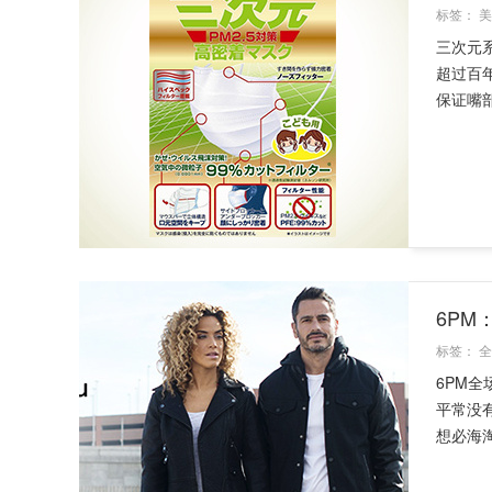
标签：
美
三次元系
超过百
保证嘴部
6P
标签：
全
6PM
平常没
想必海淘