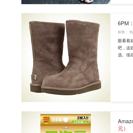
6PM
标签：
热
眼看着
吧，这
选。现在
Ama
元）