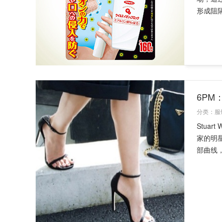
形成阻隔
6PM：
分类：
服
Stua
家的明
部曲线，