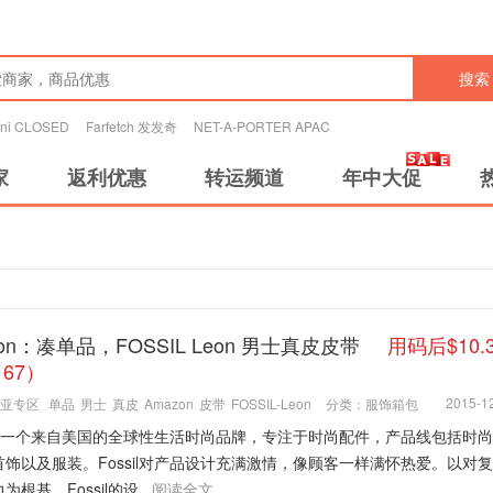
搜索
tini CLOSED
Farfetch 发发奇
NET-A-PORTER APAC
家
返利优惠
转运频道
年中大促
zon：凑单品，FOSSIL Leon 男士真皮皮带
用码后$10.
67）
2015-12
亚专区
单品
男士
真皮
Amazon
皮带
FOSSIL-Leon
分类：
服饰箱包
sil是一个来自美国的全球性生活时尚品牌，专注于时尚配件，产品线包括时
首饰以及服装。Fossil对产品设计充满激情，像顾客一样满怀热爱。以对
根基，Fossil的设...
阅读全文