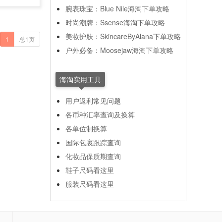
腕表珠宝：Blue Nile海淘下单攻略
时尚潮牌：Ssense海淘下单攻略
美妆护肤：SkincareByAlana下单攻略
1
总1页
户外必备：Moosejaw海淘下单攻略
海淘实用工具
用户返利常见问题
各币种汇率查询及换算
各单位制换算
国际包裹跟踪查询
化妆品保质期查询
鞋子尺码看这里
服装尺码看这里