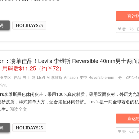
直达
码
HOLIDAYS25
赞
76
on：凑单佳品！Levi's 李维斯 Reversible 40mm男士
用码后$11.25（约￥72）
2015-12
亚专区
佳品
男士
码
LEVI
M
李维斯
Amazon
皮带
Reversible-mm
分
箱包
vi's李维斯黑色休闲皮带，采用100%真皮材质，采用双面皮材，外层为光
磨砂皮质，样式简单大方，适合搭配休闲仔裤。Levi's是一间全球著名的
生...
阅读全文
直达
码
HOLIDAYS25
赞
62