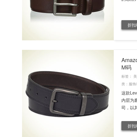
折扣
Amaz
M码
标签：
美
类：
服饰
这款Le
内层为
司，以其
折扣