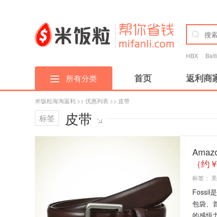
HBX
Bal
首页
返利商
所有分类
米饭粒海淘返利
>>
优惠列表
>> 皮带
皮带
标签
Ama
（约￥
标签：
美
Fos
包袋、
的感悟力为