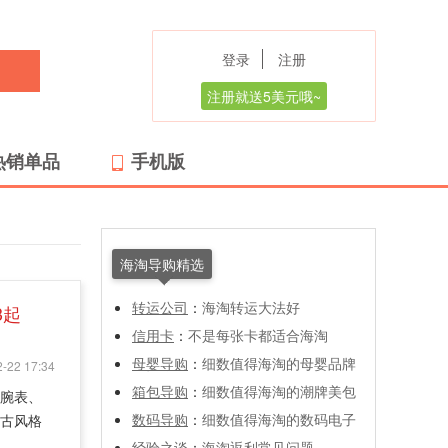
登录
注册
注册就送5美元哦~
热销单品
手机版
海淘导购精选
转运公司
：
海淘转运大法好
3起
信用卡
：
不是每张卡都适合海淘
母婴导购
：
细数值得海淘的母婴品牌
-22 17:34
箱包导购
：
细数值得海淘的潮牌美包
尚腕表、
数码导购
：
细数值得海淘的数码电子
复古风格
经验之谈
：
海淘返利常见问题