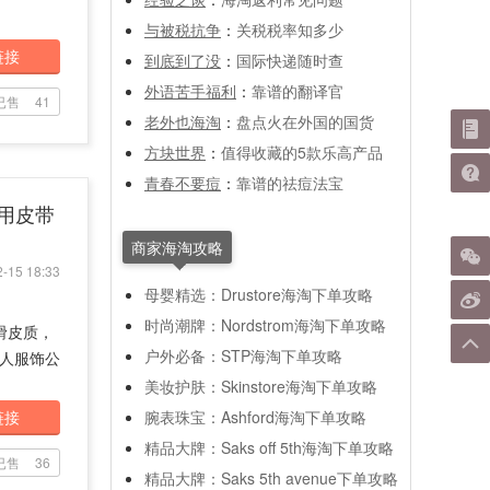
与被税抗争
：
关税税率知多少
链接
到底到了没
：
国际快递随时查
外语苦手福利
：
靠谱的翻译官
已售
41
老外也海淘
：
盘点火在外国的国货
方块世界
：
值得收藏的5款乐高产品
青春不要痘
：
靠谱的祛痘法宝
两面用皮带
商家海淘攻略
-15 18:33
母婴精选：Drustore海淘下单攻略
时尚潮牌：Nordstrom海淘下单攻略
滑皮质，
户外必备：STP海淘下单攻略
私人服饰公
美妆护肤：Skinstore海淘下单攻略
链接
腕表珠宝：Ashford海淘下单攻略
精品大牌：Saks off 5th海淘下单攻略
已售
36
精品大牌：Saks 5th avenue下单攻略