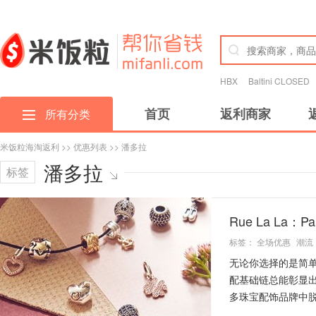
HBX
Baltini CLOSED
首页
返利商家
所有分类
米饭粒海淘返利
>>
优惠列表
>> 潘多拉
潘多拉
标签
Rue La La
标签：
全场优惠
潮流
无论你选择的是简
配基础链总能彰显出时
多珠宝配饰品牌中脱