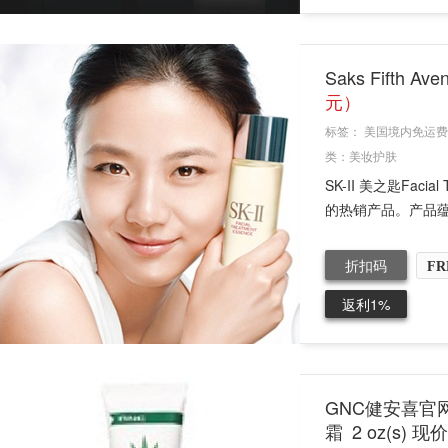
Saks Fifth 
元）
标签：
美国境内免运费
类：
美妆护肤
SK-II 美之匙Fac
的热销产品。产品蕴含超过
折扣码
FR
返利1%
GNC健安喜官网现有
霜 2 oz(s) 现价