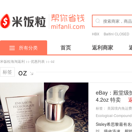
HBX
Baltini CLOSED
首页
返利商家
所有分类
米饭粒海淘返利
>>
优惠列表
>> oz
oz
标签
eBay：殿堂级护肤
4.2oz 特卖
标签：
美国境内免运费
Ecological-Compound
Sisley希思黎
以。吸收迅速，帮