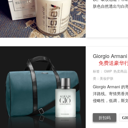
肤色自然透出匀白亮采。
Giorgio Ar
免费送豪华
标签：
GWP
热卖商品
类：
美妆护肤
Giorgio Ar
洋路线。寄情男香
侵略性，低调，斯文，
折扣码
GI