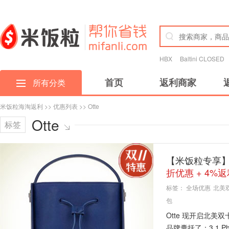
HBX
Baltini CLOSED
首页
返利商家
所有分类
米饭粒海淘返利
>>
优惠列表
>> Otte
Otte
标签
【米饭粒专享】
折优惠 + 4%
标签：
全场优惠
北美
包
Otte 现开启北
品牌囊括了：3.1 Phill