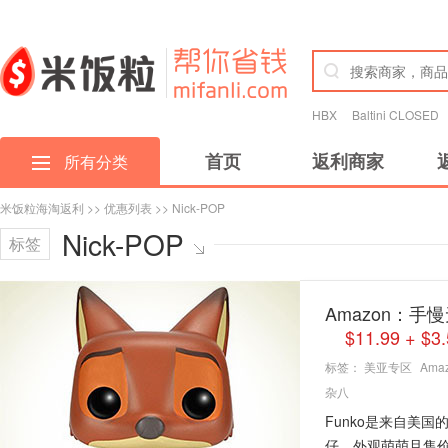
HBX
Baltini CLOSED
首页
返利商家
所有分类
米饭粒海淘返利
>>
优惠列表
>> Nick-POP
Nick-POP
标签
Amazon：手慢无
$11.99 + 
标签：
美亚专区
Ama
杂八
Funko是来自美
仔，外观萌萌且售价不