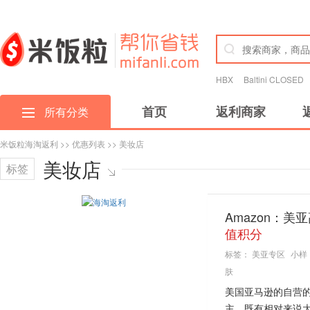
HBX
Baltini CLOSED
首页
返利商家
所有分类
米饭粒海淘返利
>>
优惠列表
>> 美妆店
美妆店
标签
Amazon：
值积分
标签：
美亚专区
小样
肤
美国亚马逊的自营的高
主，既有相对来说大家比