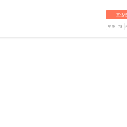
直达
赞
78