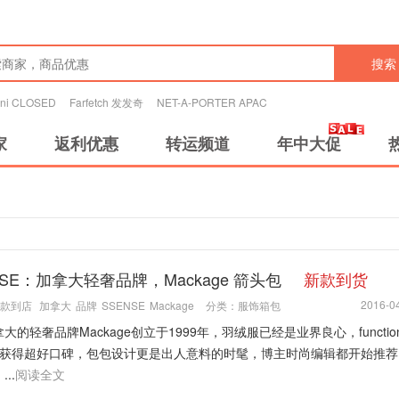
搜索
tini CLOSED
Farfetch 发发奇
NET-A-PORTER APAC
家
返利优惠
转运频道
年中大促
NSE：加拿大轻奢品牌，Mackage 箭头包
新款到货
2016-04
款到店
加拿大
品牌
SSENSE
Mackage
分类：
服饰箱包
大的轻奢品牌Mackage创立于1999年，羽绒服已经是业界良心，function-
ion 获得超好口碑，包包设计更是出人意料的时髦，博主时尚编辑都开始推
..
阅读全文