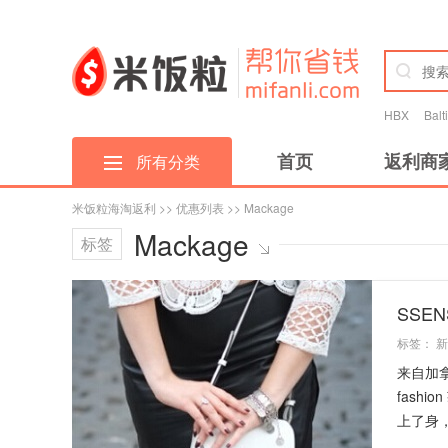
HBX
Bal
首页
返利商
所有分类
米饭粒海淘返利
>>
优惠列表
>> Mackage
Mackage
标签
SSE
标签：
新
来自加拿
fash
上了身，.