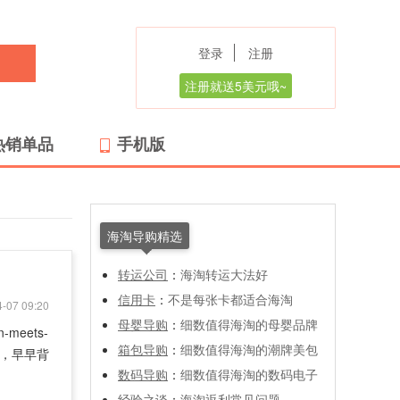
登录
注册
注册就送5美元哦~
热销单品
手机版
海淘导购精选
转运公司
：
海淘转运大法好
信用卡
：
不是每张卡都适合海淘
-07 09:20
母婴导购
：
细数值得海淘的母婴品牌
meets-
箱包导购
：
细数值得海淘的潮牌美包
荐，早早背
数码导购
：
细数值得海淘的数码电子
经验之谈
：
海淘返利常见问题