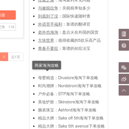
与被税抗争
：
关税税率知多少
链接
到底到了没
：
国际快递随时查
外语苦手福利
：
靠谱的翻译官
已售
116
老外也海淘
：
盘点火在外国的国货
方块世界
：
值得收藏的5款乐高产品
青春不要痘
：
靠谱的祛痘法宝
1
总1页
商家海淘攻略
母婴精选：Drustore海淘下单攻略
时尚潮牌：Nordstrom海淘下单攻略
户外必备：STP海淘下单攻略
美妆护肤：Skinstore海淘下单攻略
腕表珠宝：Ashford海淘下单攻略
精品大牌：Saks off 5th海淘下单攻略
精品大牌：Saks 5th avenue下单攻略