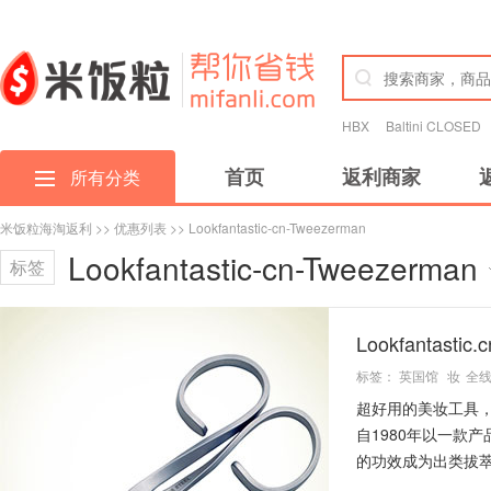
HBX
Baltini CLOSED
首页
返利商家
所有分类
米饭粒海淘返利
>>
优惠列表
>> Lookfantastic-cn-Tweezerman
Lookfantastic-cn-Tweezerman
标签
Lookfantast
标签：
英国馆
妆
全
超好用的美妆工具，眉
自1980年以一款
的功效成为出类拔萃的