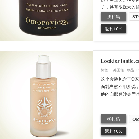
子，具有很强大的抗
折扣码
ST
返利10%
Lookfantasti
标签：
英国馆
单品
L
这个套装包含了O
面乳自然不用多说
他的面部磨砂类产品
折扣码
O
返利10%