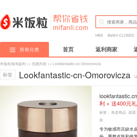
HBX
Baltini CLOSED
首页
返利商家
所有分类
米饭粒海淘返利
>>
优惠列表
>> Lookfantastic-cn-Omorovicza
Lookfantastic-cn-Omorovicza
标签
lookfantas
利 + 送400元
标签：
热卖商品
面霜
肤
专为敏感而且缺水
份，重整皮肤和修