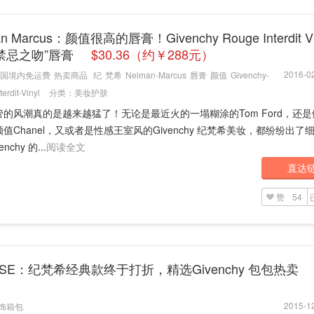
an Marcus：颜值很高的唇膏！Givenchy Rouge Interdit Vi
禁忌之吻”唇膏
$30.36（约￥288元）
2016-02
国境内免运费
热卖商品
纪
梵希
Neiman-Marcus
唇膏
颜值
Givenchy-
erdit-Vinyl
分类：
美妆护肤
管的风潮真的是越来越猛了！无论是最近火的一塌糊涂的Tom Ford，还
值Chanel，又或者是性感王室风的Givenchy 纪梵希美妆，都纷纷出了
nchy 的...
阅读全文
直达
赞
54
NSE：纪梵希经典款终于打折，精选Givenchy 包包热卖
2015-12
饰箱包