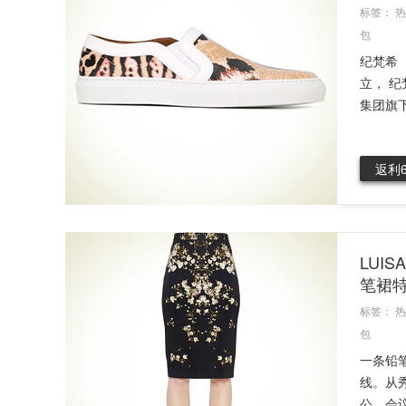
标签：
热
包
纪梵希（
立， 
集团旗下
返利
LUI
笔裙
标签：
热
包
一条铅
线。从
公、会议