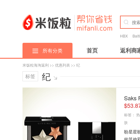
HBX
Bal
首页
返利商
所有分类
米饭粒海淘返利
>>
优惠列表
>> 纪
纪
标签
Saks
$53.
标签：
热
肤
盼星星
的其他