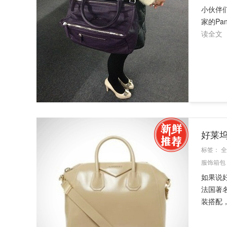
小伙伴们
家的Pan
读全文
好莱坞
标签：
全
服饰箱包
如果说好
法国著
装搭配，