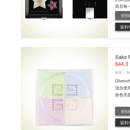
而且每一
折扣
返利
Saks
$44.
标签：
热
GIve
混合使
肤色亮度
折扣
返利