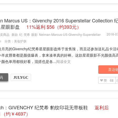
n Marcus US：Givenchy 2016 Superstellar Collectio
星星眼影盘
11%返利 $56（约393元）
2016-07
卖商品
新款
纪
梵希
眼影
Neiman-Marcus-US-Givenchy-Superstellar-
n
分类：
美妆护肤
盼月亮的Givenchy纪梵希星星眼影盘终于发售辣，而且还参加送礼品卡活
小羊皮唇膏都是颜值爆表，拿来凑单真的好棒。这款星星眼影不光颜值高
颜色单用都很好看，混搭也是各...
阅读全文
直达
码
JULYGC
赞
68
fetch：GIVENCHY 纪梵希 豹纹印花无带板鞋
返利后
.1（约￥4697）