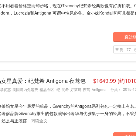
不用看着价格望而却步咯，现在Givenchy纪梵希经典款也有好折扣哦。Giv
dora，Lucrezia和Antigona 可谓中性风必备。金小妹Kendall和可儿都是他
直达
赞
77
女星真爱：纪梵希 Antigona 夜莺包
$1649.99 (约101
2015-10
场优惠
美国境内免运费
精品专区
纪
梵希
好莱坞
夜莺
Antigona
分类：
莱坞女星今年最爱的单品，Givenchy的Antigona系列包包一定榜上有
名奢侈品牌Givenchy推出的包款演绎出奢华与优雅集于一身的经典，不管
还是与正装搭...
阅读全文