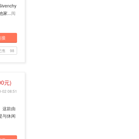
enchy
家...
阅
链接
已售
98
00元)
-02 08:51
名。这款由
是与休闲