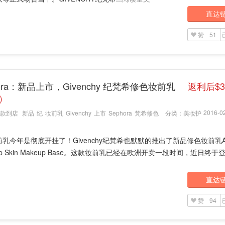
直达
赞
51
hora：新品上市，Givenchy 纪梵希修色妆前乳
返利后$
5）
2016-02
款到店
新品
纪
妆前乳
Givenchy
上市
Sephora
梵希修色
分类：
美妆护
乳今年是彻底开挂了！Givenchy纪梵希也默默的推出了新品修色妆前乳Acti
-up Skin Makeup Base。这款妆前乳已经在欧洲开卖一段时间，近日终于登.
直达
赞
94