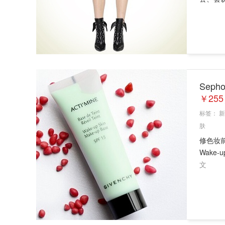
Sep
￥25
标签：
新
肤
修色妆前
Wake
文