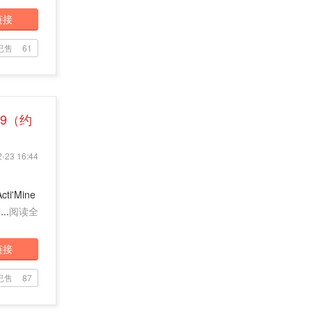
链接
已售
61
39（约
-23 16:44
'Mine
..
阅读全
链接
已售
87