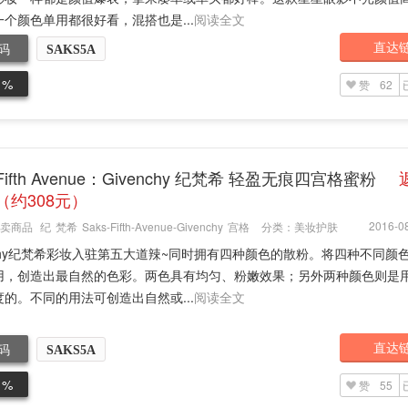
个颜色单用都很好看，混搭也是...
阅读全文
直达
码
SAKS5A
1%
赞
62
 Fifth Avenue：Givenchy 纪梵希 轻盈无痕四宫格蜜粉
3（约308元）
2016-08
卖商品
纪
梵希
Saks-Fifth-Avenue-Givenchy
宫格
分类：
美妆护肤
nchy纪梵希彩妆入驻第五大道辣~同时拥有四种颜色的散粉。将四种不同颜
用，创造出最自然的色彩。两色具有均匀、粉嫩效果；另外两种颜色则是
的。不同的用法可创造出自然或...
阅读全文
直达
码
SAKS5A
1%
赞
55