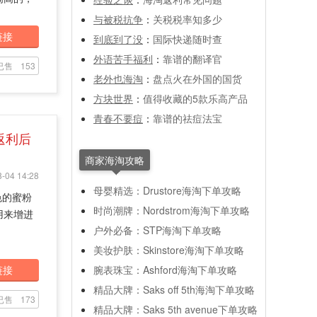
与被税抗争
：
关税税率知多少
链接
到底到了没
：
国际快递随时查
外语苦手福利
：
靠谱的翻译官
已售
153
老外也海淘
：
盘点火在外国的国货
方块世界
：
值得收藏的5款乐高产品
青春不要痘
：
靠谱的祛痘法宝
返利后
商家海淘攻略
-04 14:28
母婴精选：Drustore海淘下单攻略
色的蜜粉
时尚潮牌：Nordstrom海淘下单攻略
用来增进
户外必备：STP海淘下单攻略
美妆护肤：Skinstore海淘下单攻略
链接
腕表珠宝：Ashford海淘下单攻略
精品大牌：Saks off 5th海淘下单攻略
已售
173
精品大牌：Saks 5th avenue下单攻略