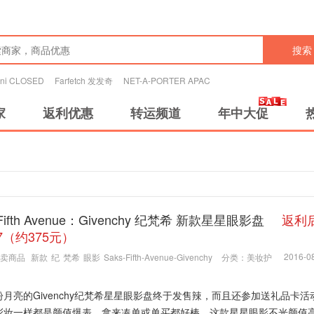
搜索
tini CLOSED
Farfetch 发发奇
NET-A-PORTER APAC
家
返利优惠
转运频道
年中大促
 Fifth Avenue：Givenchy 纪梵希 新款星星眼影盘
返利
87（约375元）
2016-08
卖商品
新款
纪
梵希
眼影
Saks-Fifth-Avenue-Givenchy
分类：
美妆护
盼月亮的Givenchy纪梵希星星眼影盘终于发售辣，而且还参加送礼品卡活
彩妆一样都是颜值爆表，拿来凑单或单买都好棒。这款星星眼影不光颜值