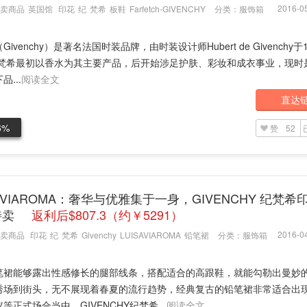
2016-05
卖商品
英国馆
印花
纪
梵希
板鞋
Farfetch-GIVENCHY
分类：
服饰箱
Givenchy）是著名法国时装品牌，由时装设计师Hubert de Givenchy于
纪梵希最初以香水为其主要产品，后开始涉足护肤、彩妆和成衣事业，现时是
品...
阅读全文
直达
6%
赞
52
SAVIAROMA：奢华与优雅集于一身，GIVENCHY 纪梵希
特卖
返利后$807.3（约￥5291）
2016-04
卖商品
印花
纪
梵希
Givenchy
LUISAVIAROMA
铅笔裙
分类：
服饰箱
笔裙能够露出性感修长的腿部线条，搭配适合的高跟鞋，就能勾勒出曼妙
秀场到街头，无不展现着春夏的流行趋势，经典复古的铅笔裙非常适合出
等正式场合当中。GIVENCHY纪梵希...
阅读全文