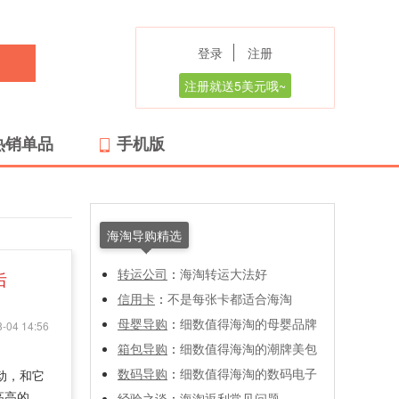
登录
注册
注册就送5美元哦~
热销单品
手机版
海淘导购精选
转运公司
：
海淘转运大法好
后
信用卡
：
不是每张卡都适合海淘
母婴导购
：
细数值得海淘的母婴品牌
-04 14:56
箱包导购
：
细数值得海淘的潮牌美包
数码导购
：
细数值得海淘的数码电子
动，和它
高高的，
经验之谈
：
海淘返利常见问题