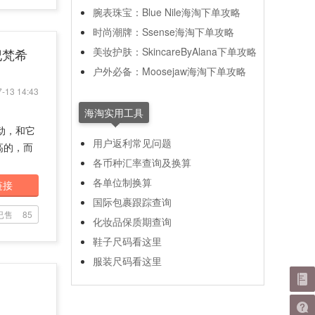
腕表珠宝：Blue Nile海淘下单攻略
时尚潮牌：Ssense海淘下单攻略
美妆护肤：SkincareByAlana下单攻略
n 纪梵希
户外必备：Moosejaw海淘下单攻略
-13 14:43
海淘实用工具
动，和它
用户返利常见问题
高的，而
各币种汇率查询及换算
各单位制换算
链接
国际包裹跟踪查询
已售
85
化妆品保质期查询
鞋子尺码看这里
服装尺码看这里