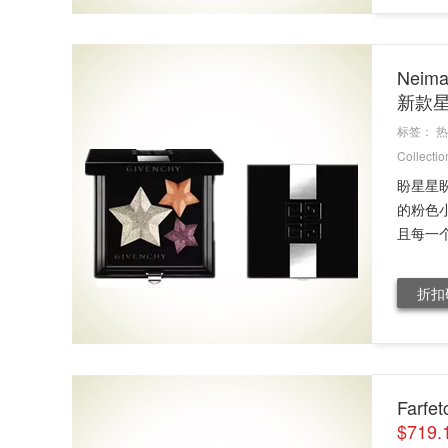
Neima
新款
标签：
热
Collectio
盼星星
的粉色
且每一个
折扣
Far
$719