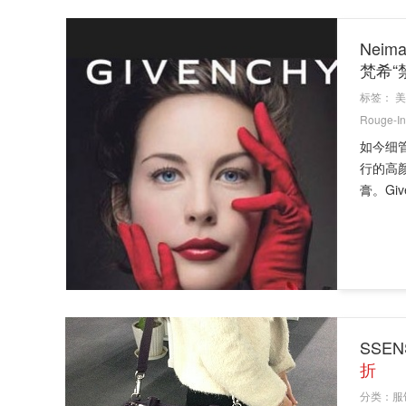
Neim
梵希“
标签：
美
Rouge-Int
如今细
行的高颜
膏。Give
SSE
折
分类：
服