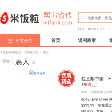
HBX
Baltini CLOSED
首页
返利商家
所有分类
米饭粒海淘返利
>>
优惠列表
>> 惠人
惠人
标签
包直邮中国！Hur
1900元）
标签：
全场优惠
热卖
eBay 现有Hurom
$299.99，现
约1900元左右，...