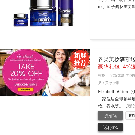
oz、鱼子酱反重力精华 
各类美妆满额
豪华礼包+4%
标签：
全场优惠
美国
类：
美妆护肤
Elizabeth A
一家位居全球领导
妆、香水等。...
阅
折扣码
BE
返利6%