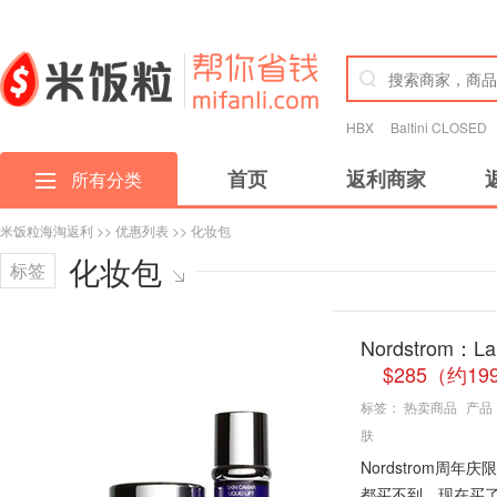
HBX
Baltini CLOSED
首页
返利商家
所有分类
米饭粒海淘返利
>>
优惠列表
>> 化妆包
化妆包
标签
Nordstrom
$285（约19
标签：
热卖商品
产品
肤
Nordstrom
都买不到，现在买了