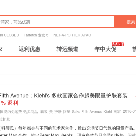
搜索
tini CLOSED
Farfetch 发发奇
NET-A-PORTER APAC
家
返利优惠
转运频道
年中大促
 Fifth Avenue：Kiehl's 多款画家合作超美限量护肤套装
1% 返利
2016-01
国境内免运费
热卖商品
套装
美
护肤
限量
Saks-Fifth-Avenue-Kiehl
画家
妆护肤
l's（科颜氏）每年都会与不同的艺术家合作，推出充满节日气氛的限量产品。
ter Max 合作，推出Peter Max Kiehl's，现有多款节日套装打折热...
阅读