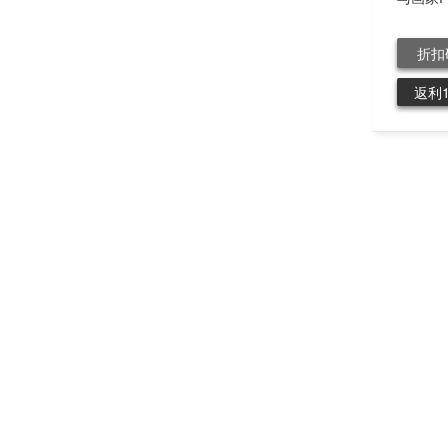
折扣
返利