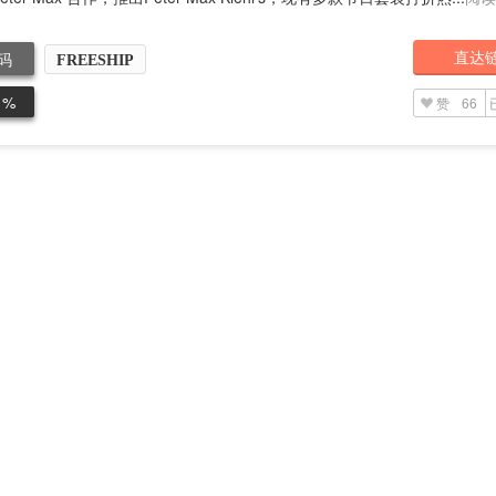
直达
码
FREESHIP
1%
赞
66