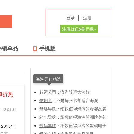
登录
注册
注册就送5美元哦~
热销单品
手机版
海淘导购精选
转运公司
：
海淘转运大法好
8折热
信用卡
：
不是每张卡都适合海淘
母婴导购
：
细数值得海淘的母婴品牌
-12 09:34
箱包导购
：
细数值得海淘的潮牌美包
数码导购
：
细数值得海淘的数码电子
2015年
全文
经验之谈
：
海淘返利常见问题