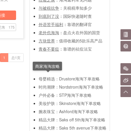
与被税抗争
：
关税税率知多少
链接
到底到了没
：
国际快递随时查
外语苦手福利
：
靠谱的翻译官
已售
175
老外也海淘
：
盘点火在外国的国货
方块世界
：
值得收藏的5款乐高产品
青春不要痘
：
靠谱的祛痘法宝
1
总1页
商家海淘攻略
母婴精选：Drustore海淘下单攻略
时尚潮牌：Nordstrom海淘下单攻略
户外必备：STP海淘下单攻略
美妆护肤：Skinstore海淘下单攻略
腕表珠宝：Ashford海淘下单攻略
精品大牌：Saks off 5th海淘下单攻略
精品大牌：Saks 5th avenue下单攻略