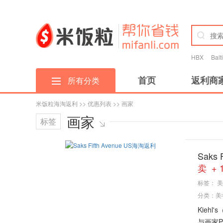
HBX
Bal
首页
返利商
所有分类
米饭粒海淘返利
>>
优惠列表
>> 画家
画家
标签
Saks
卖 + 
标签：
美
分类：
美
Kieh
与画家Pe