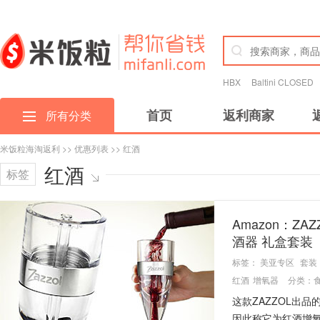
HBX
Baltini CLOSED
首页
返利商家
所有分类
米饭粒海淘返利
>>
优惠列表
>> 红酒
红酒
标签
Amazon：ZAZ
酒器 礼盒套装
标签：
美亚专区
套装
红酒
增氧器
分类：
这款ZAZZOL出
因此称它为红酒增