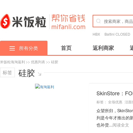
HBX
Baltini CLOSED
首页
返利商家
所有分类
米饭粒海淘返利
>>
优惠列表
>> 硅胶
硅胶
标签
SkinStore：
标签：
全场优惠
洁面
众望所归，SkinSto
列是今年才推出的新
也补货...
阅读全文