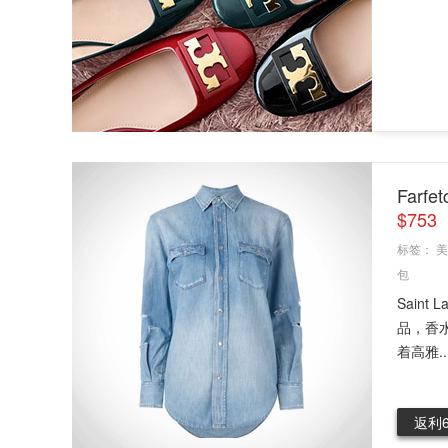
Farf
$75
标签：
美
包
Sain
品，香水
着高雅..
返利