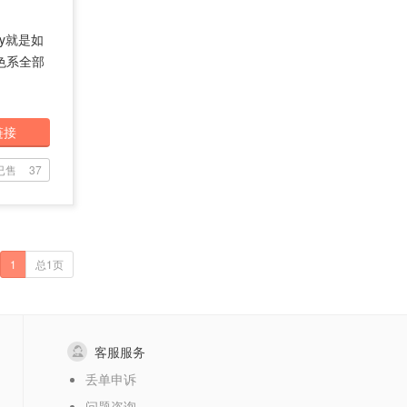
ry就是如
色系全部
链接
已售
37
1
总1页
客服服务
丢单申诉
问题咨询