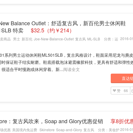
s New Balance Outlet：舒适复古风，新百伦男士休闲鞋
1SLB 特卖
$32.5（约￥214）
2016-01
卖商品
男士
新百伦
Joe-New-Balance-Outlet
复古风
ML-SLB
分类：
运
01系列男士运动休闲鞋ML501SLB，复古风格设计，鞋面采用尼龙与麂
同时保证鞋子结实耐磨。鞋底搭载泡沫避震橡胶科技，更具有舒适和弹性
很适合平时慢跑或休闲穿着。新...
阅读全文
直达
赞
66
store：复古风吹来，Soap and Glory优惠促销
享8折优
2016-01
场优惠
美国境内免运费
Skinstore
Soap-and-Glory
复古风
分类：
美妆护