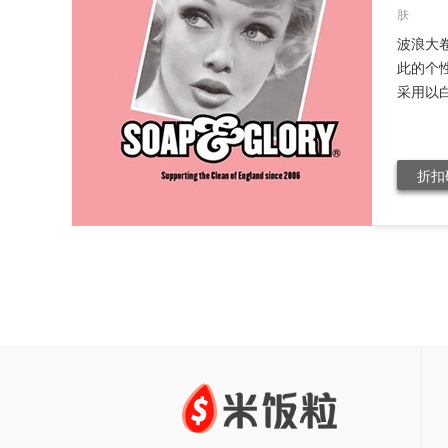
肤
波浪大卷
此的个
采用以白
折扣