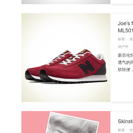
Joe'
ML50
标签：
热
动户外
新百伦5
透气的
软轻便，
Skin
标签：
全