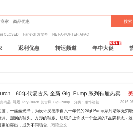
搜索
tini CLOSED
Farfetch 发发奇
NET-A-PORTER APAC
家
返利优惠
转运频道
年中大促
 Burch：60年代复古风 全新 Gigi Pump 系列鞋履热卖
2016-08
卖商品
鞋履
Tory-Burch
复古风
Gigi-Pump
分类：
服饰箱包
度，一丝丝光泽，为设计灵感来自六十年代的Gigi Pump系列增添无穷
色调、圆润的鞋头、方形的鞋跟、珐琅片上饰以一个金属的T品牌标志 - 
更加突出，成为不同场合...
阅读全文