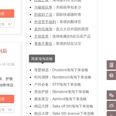
与被税抗争
：
关税税率知多少
链接
到底到了没
：
国际快递随时查
外语苦手福利
：
靠谱的翻译官
已售
67
老外也海淘
：
盘点火在外国的国货
方块世界
：
值得收藏的5款乐高产品
青春不要痘
：
靠谱的祛痘法宝
利后
商家海淘攻略
-16 12:38
母婴精选：Drustore海淘下单攻略
时尚潮牌：Nordstrom海淘下单攻略
时装、护肤
户外必备：STP海淘下单攻略
牌始终传达
美妆护肤：Skinstore海淘下单攻略
链接
腕表珠宝：Ashford海淘下单攻略
精品大牌：Saks off 5th海淘下单攻略
已售
45
精品大牌：Saks 5th avenue下单攻略