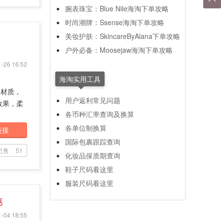
腕表珠宝：Blue Nile海淘下单攻略
时尚潮牌：Ssense海淘下单攻略
美妆护肤：SkincareByAlana下单攻略
户外必备：Moosejaw海淘下单攻略
-26 16:52
海淘实用工具
皮材质，
用户返利常见问题
效果，柔
各币种汇率查询及换算
各单位制换算
链接
国际包裹跟踪查询
已售
51
化妆品保质期查询
鞋子尺码看这里
服装尺码看这里
惠
-04 18:55