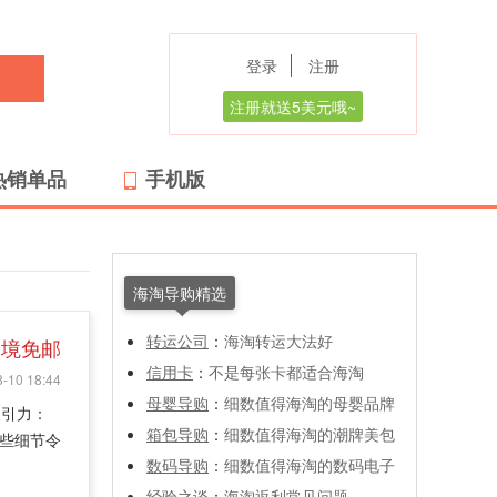
登录
注册
注册就送5美元哦~
热销单品
手机版
海淘导购精选
转运公司
：
海淘转运大法好
美境免邮
信用卡
：
不是每张卡都适合海淘
-10 18:44
母婴导购
：
细数值得海淘的母婴品牌
吸引力：
箱包导购
：
细数值得海淘的潮牌美包
这些细节令
数码导购
：
细数值得海淘的数码电子
经验之谈
：
海淘返利常见问题