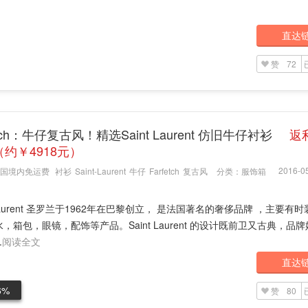
直达
赞
72
etch：牛仔复古风！精选Saint Laurent 仿旧牛仔衬衫
返
3（约￥4918元）
2016-05
国境内免运费
衬衫
Saint-Laurent
牛仔
Farfetch
复古风
分类：
服饰箱
t Laurent 圣罗兰于1962年在巴黎创立， 是法国著名的奢侈品牌 ，主要有
，箱包，眼镜，配饰等产品。Saint Laurent 的设计既前卫又古典，品
.
阅读全文
直达
6%
赞
80