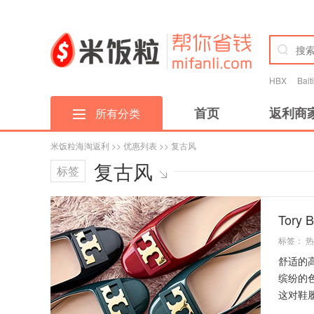
HBX
Bal
首页
返利商
所有分类
米饭粒海淘返利
>>
优惠列表
>> 复古风
复古风
标签
Tory
标签：
热
舒适的高
缤纷的
这对鞋履