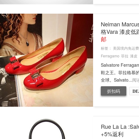
Neiman Mar
格Vara 漆皮
邮
标签：
美国境内免运费
Ferragamo
菲拉
漆皮
Salvatore F
鞋之王。菲拉格慕
全球。Salvato...
阅
折扣码
DE
Rue La La 
+5%返利