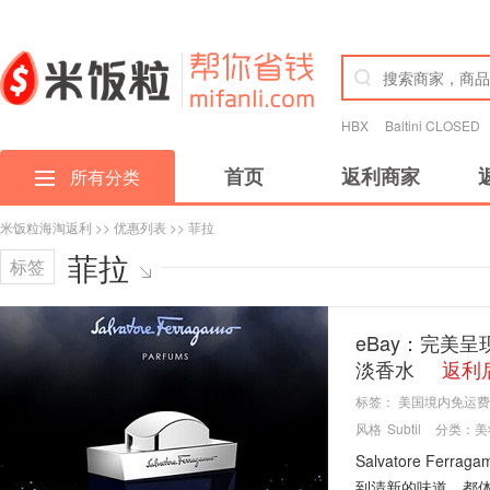
HBX
Baltini CLOSED
首页
返利商家
所有分类
米饭粒海淘返利
>>
优惠列表
>> 菲拉
菲拉
标签
eBay：完美呈现优
淡香水
返利后
标签：
美国境内免运费
风格
Subtil
分类：
美
Salvatore F
到清新的味道，都