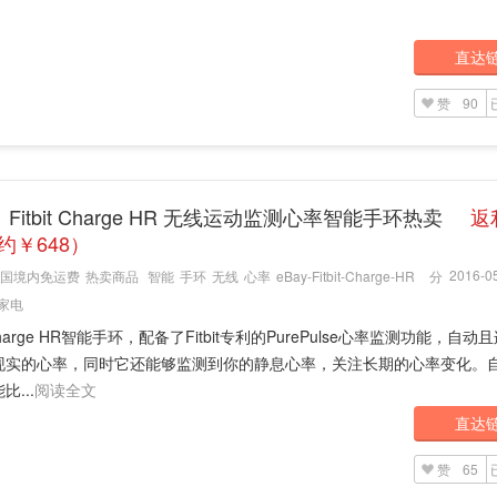
直达
赞
90
：Fitbit Charge HR 无线运动监测心率智能手环热卖
返
（约￥648）
2016-05
国境内免运费
热卖商品
智能
手环
无线
心率
eBay-Fitbit-Charge-HR
分
家电
t Charge HR智能手环，配备了Fitbit专利的PurePulse心率监测功能，自
现实的心率，同时它还能够监测到你的静息心率，关注长期的心率变化。
比...
阅读全文
直达
赞
65