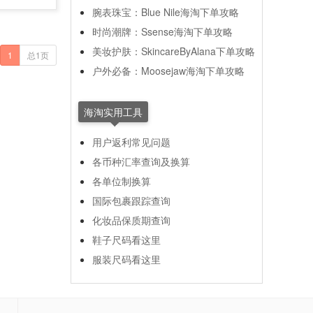
腕表珠宝：Blue Nile海淘下单攻略
时尚潮牌：Ssense海淘下单攻略
美妆护肤：SkincareByAlana下单攻略
1
总1页
户外必备：Moosejaw海淘下单攻略
海淘实用工具
用户返利常见问题
各币种汇率查询及换算
各单位制换算
国际包裹跟踪查询
化妆品保质期查询
鞋子尺码看这里
服装尺码看这里