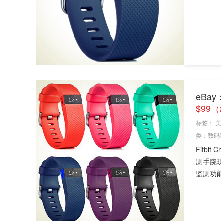
eBay
$99
标签：
美
类：
数码
Fitbi
测手腕
监测功能