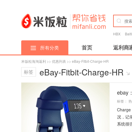
HBX
Bal
首页
返利商
所有分类
米饭粒海淘返利
>>
优惠列表
>> eBay-Fitbit-Charge-HR
eBay-Fitbit-Charge-HR
标签
ebay
标签：
热
Char
况，记
系统很强