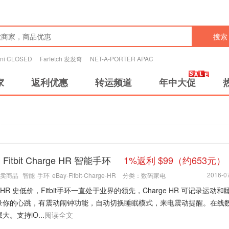
搜索
tini CLOSED
Farfetch 发发奇
NET-A-PORTER APAC
家
返利优惠
转运频道
年中大促
：Fitbit Charge HR 智能手环
1%返利 $99（约653元）
2016-07
卖商品
智能
手环
eBay-Fitbit-Charge-HR
分类：
数码家电
ge HR 史低价，Fitbit手环一直处于业界的领先，Charge HR 可记录运动
录你的心跳，有震动闹钟功能，自动切换睡眠模式，来电震动提醒。在线
大。支持iO...
阅读全文