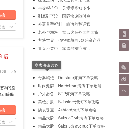
与被税抗争
：
关税税率知多少
链接
到底到了没
：
国际快递随时查
外语苦手福利
：
靠谱的翻译官
已售
28
老外也海淘
：
盘点火在外国的国货
方块世界
：
值得收藏的5款乐高产品
青春不要痘
：
靠谱的祛痘法宝
利后
商家海淘攻略
-25 11:49
母婴精选：Drustore海淘下单攻略
时尚潮牌：Nordstrom海淘下单攻略
动且连续的监
户外必备：STP海淘下单攻略
自动睡眠
美妆护肤：Skinstore海淘下单攻略
链接
腕表珠宝：Ashford海淘下单攻略
精品大牌：Saks off 5th海淘下单攻略
已售
52
精品大牌：Saks 5th avenue下单攻略