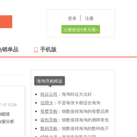
登录
注册
注册就送5美元哦~
热销单品
手机版
海淘导购精选
转运公司
：
海淘转运大法好
信用卡
：
不是每张卡都适合海淘
-12 12:28
母婴导购
：
细数值得海淘的母婴品牌
和睡眠情
箱包导购
：
细数值得海淘的潮牌美包
数据分析
数码导购
：
细数值得海淘的数码电子
经验之谈
：
海淘返利常见问题