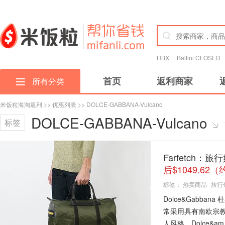
HBX
Baltini CLOSED
首页
返利商家
所有分类
米饭粒海淘返利
>>
优惠列表
>> DOLCE-GABBANA-Vulcano
DOLCE-GABBANA-Vulcano
标签
Farfetch：旅
后$1049.62（
标签：
热卖商品
旅行
Dolce&Gabb
常采用具有南欧宗
人风格，Dolce&am.