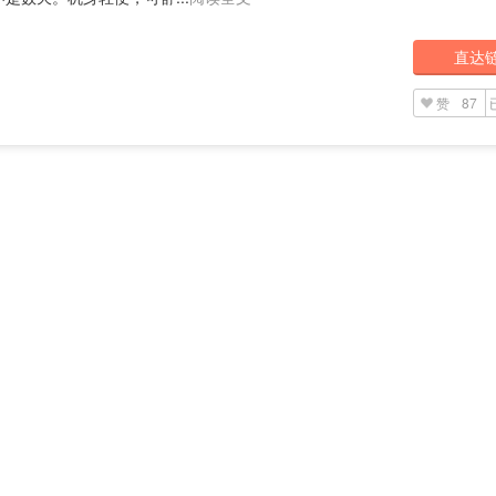
直达
赞
87