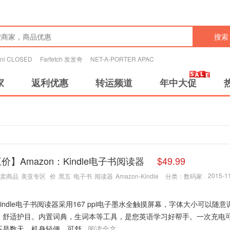
搜索
tini CLOSED
Farfetch 发发奇
NET-A-PORTER APAC
家
返利优惠
转运频道
年中大促
价】Amazon：Kindle电子书阅读器
$49.99
2015-11
卖商品
美亚专区
价
黑五
电子书
阅读器
Amazon-Kindle
分类：
数码家
indle电子书阅读器采用167 ppi电子墨水全触摸屏幕，字体大小可以随
，舒适护目。内置词典，生词本等工具，是您英语学习好帮手。一次充电
是数天。机身轻便，可舒...
阅读全文