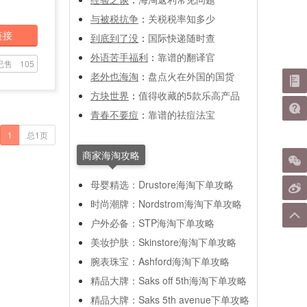
与被税抗争
：
关税税率知多少
链接
到底到了没
：
国际快递随时查
外语苦手福利
：
靠谱的翻译官
已售
105
老外也海淘
：
盘点火在外国的国货
方块世界
：
值得收藏的5款乐高产品
青春不要痘
：
靠谱的祛痘法宝
1
总1页
商家海淘攻略
母婴精选：Drustore海淘下单攻略
时尚潮牌：Nordstrom海淘下单攻略
户外必备：STP海淘下单攻略
美妆护肤：Skinstore海淘下单攻略
腕表珠宝：Ashford海淘下单攻略
精品大牌：Saks off 5th海淘下单攻略
精品大牌：Saks 5th avenue下单攻略