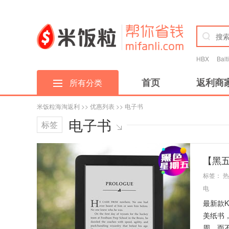
HBX
Bal
首页
返利商
所有分类
米饭粒海淘返利
>>
优惠列表
>> 电子书
电子书
标签
【黑五
标签：
热
电
最新款K
美纸书
周，而不