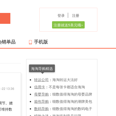
登录
注册
注册就送5美元哦~
热销单品
手机版
海淘导购精选
转运公司
：
海淘转运大法好
信用卡
：
不是每张卡都适合海淘
-22 13:36
母婴导购
：
细数值得海淘的母婴品牌
箱包导购
：
细数值得海淘的潮牌美包
意调节。媲
数码导购
：
细数值得海淘的数码电子
可维持数
经验之谈
：
海淘返利常见问题