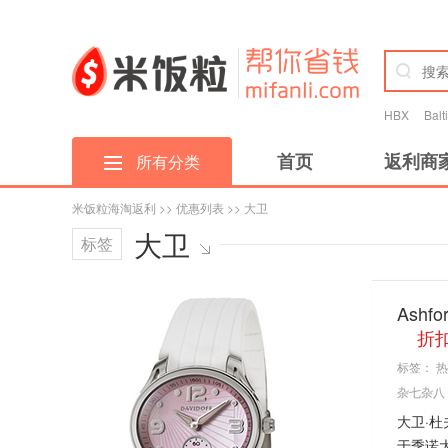
HBX
Bal
首页
返利商
所有分类
米饭粒海淘返利
>>
优惠列表
>> 大卫
大卫
标签
Ashf
折扣
标签：
热
杂七杂八
大卫·杜
于季诺