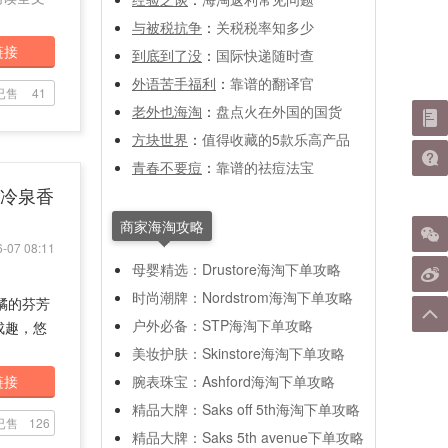
与被税抗争
：
关税税率知多少
链接
到底到了没
：
国际快递随时查
外语苦手福利
：
靠谱的翻译官
已售
41
老外也海淘
：
盘点火在外国的国货
方块世界
：
值得收藏的5款乐高产品
青春不要痘
：
靠谱的祛痘法宝
女士冷泉香
商家海淘攻略
-07 08:11
母婴精选：Drustore海淘下单攻略
时尚潮牌：Nordstrom海淘下单攻略
柑橘的芬芳
户外必备：STP海淘下单攻略
成趣，悠
美妆护肤：Skinstore海淘下单攻略
链接
腕表珠宝：Ashford海淘下单攻略
精品大牌：Saks off 5th海淘下单攻略
已售
126
精品大牌：Saks 5th avenue下单攻略