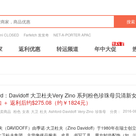
搜索
tini CLOSED
Farfetch 发发奇
NET-A-PORTER APAC
家
返利优惠
转运频道
年中大促
ord：Davidoff 大卫杜夫Very Zino 系列粉色珍珠母贝清新
 ＋ 返利后约$275.08（约￥1824元）
2016-08
卖商品
粉色
女表
大卫
杜夫
Ashford-Davidoff
Very-Zino
珍珠母
分类：
夫（DAVIDOFF）由季诺·大卫杜夫（Zino Davidoff）于1980年在瑞士
大卫杜夫集团，主营奢侈品腕表、皮具、书写工具、男女时尚配饰（如...