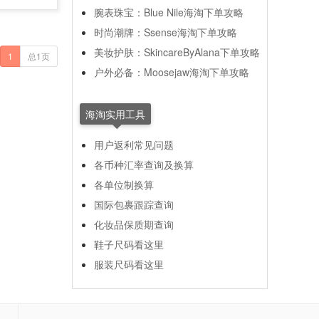
腕表珠宝：Blue Nile海淘下单攻略
时尚潮牌：Ssense海淘下单攻略
美妆护肤：SkincareByAlana下单攻略
1
总1页
户外必备：Moosejaw海淘下单攻略
海淘实用工具
用户返利常见问题
各币种汇率查询及换算
各单位制换算
国际包裹跟踪查询
化妆品保质期查询
鞋子尺码看这里
服装尺码看这里