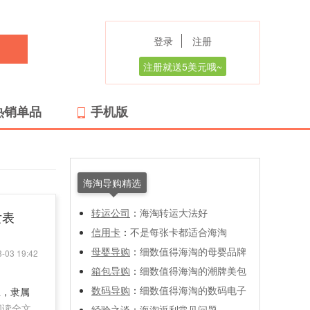
登录
注册
注册就送5美元哦~
热销单品
手机版
海淘导购精选
转运公司
：
海淘转运大法好
女表
信用卡
：
不是每张卡都适合海淘
母婴导购
：
细数值得海淘的母婴品牌
-03 19:42
箱包导购
：
细数值得海淘的潮牌美包
数码导购
：
细数值得海淘的数码电子
创立，隶属
阅读全文
经验之谈
：
海淘返利常见问题