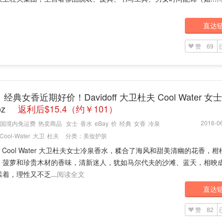
直达
赞
69
：经典女香近期好价！Davidoff 大卫杜夫 Cool Water 
oz
返利后$15.4（约￥101）
2016-06
国境内免运费
热卖商品
女士
香水
eBay
价
经典
女香
冷泉
Cool-Water
大卫
杜夫
分类：
美妆护肤
doff Cool Water 大卫杜夫女士冷泉香水，糅合了海风和甜美清幽的花香，
，菠萝和珍贵木材的香味，清新迷人，犹如马尔代夫的沙滩、蓝天，相映
着，理性又不乏...
阅读全文
直达
赞
82