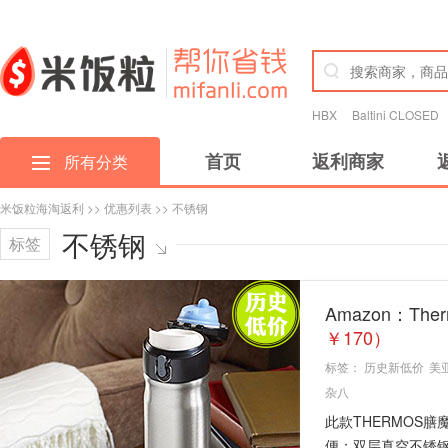
HBX
Baltini CLOSED
首页
返利商家
所有分类
米饭粒海淘返利
>>
优惠列表
>> 不锈钢
不锈钢
标签
Amazon：Th
￥170）
标签：
历史新低价
美
杂八
此款THERMOS膳魔
便；双层真空不锈钢