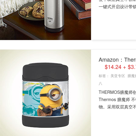
一键式开启设计带锁扣
Amazon：Th
$14.24 + 
标签：
美亚专区
膳魔
八
THERMOS膳魔
Thermos 膳
物。采用双层真空不