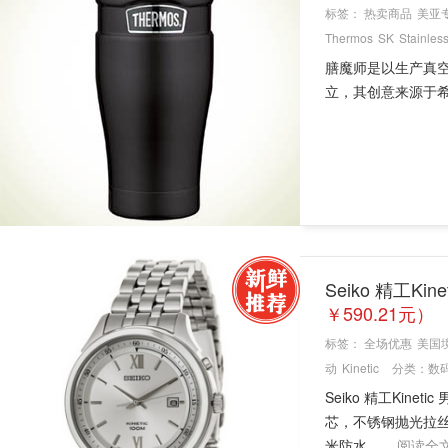
标签：
热卖商品
美亚
Thermos
SK
Stainles
膳魔师是以生产真空保
立，其创意来源于希腊文
Seiko 精工K
￥590.21元）
标签：
全场优惠
美国
动
Kinetic
分类：
数
Seiko 精工Kin
芯，不锈钢抛光拉丝
米防水。 ...
阅读全