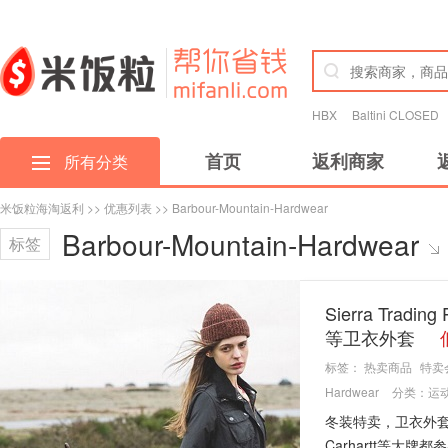
HBX
Baltini CLOSED
首页
返利商家
所有分类
米饭粒海淘返利
>>
优惠列表
>> Barbour-Mountain-Hardwear
Barbour-Mountain-Hardwear
标签
Sierra Trad
等卫衣外套
标签：
热卖商品
特卖
Hardwear
分类：
运
冬装特卖，卫衣外套等低至3
Carhartt等