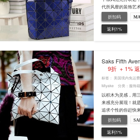
代所风靡的装饰艺术
折扣码
MA
返利1%
Saks Fifth 
9折 + 1% 
标签：
美国境内免运费
Miyake
分类：
服饰
以积木为灵感，用
来感充分展现！就
追求个性的你赶快来一
折扣码
SA
返利1%