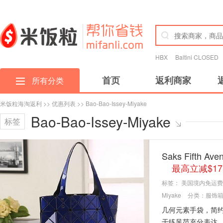
HBX
Baltini CLOSED
首页
返利商家
所有分类
米饭粒海淘返利
>>
优惠列表
>> Bao-Bao-Issey-Miyake
Bao-Bao-Issey-Miyake
标签
Saks Fifth 
最高立减$17
标签：
美国境内免运费
Miyake
分类：
服饰
几何元素手袋，简
干练风范充分表达