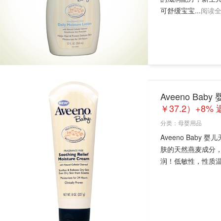
可舒缓宝宝...
阅读
Aveeno B
￥37.2）+8%
分类：
母婴用品
Aveeno Bab
肤的天然燕麦成分
润！低敏性，性质温