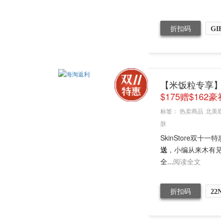
折扣码
GI
【米饭粒专享】Ski
$175赠$162豪
标签：
热卖商品
北美
肤
SkinStore双十一特
送
，小编从来木有
全...
阅读全文
折扣码
22