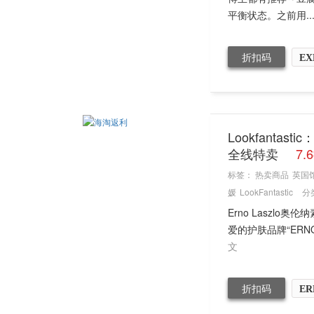
平衡状态。之前用..
折扣码
EX
Lookfanta
全线特卖
7.
标签：
热卖商品
英国
媛
LookFantastic
分
Erno Laszl
爱的护肤品牌“ERNO
文
折扣码
ER