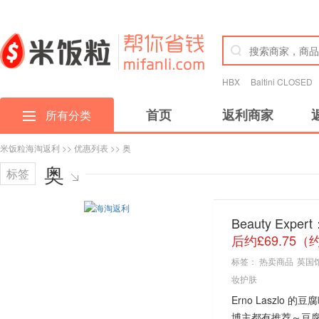
HBX
Baltini CLOSED
首页
返利商家
所有分类
米饭粒海淘返利
>>
优惠列表
>> 奥
奥
标签
Beauty Expe
后约£69.75（
标签：
热卖商品
英国
妆护肤
Erno Laszlo
博主都有推荐～豆