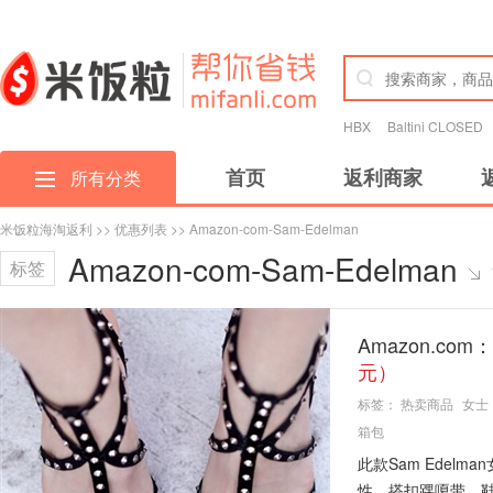
HBX
Baltini CLOSED
首页
返利商家
所有分类
米饭粒海淘返利
>>
优惠列表
>> Amazon-com-Sam-Edelman
Amazon-com-Sam-Edelman
标签
Amazon.co
元）
标签：
热卖商品
女士
箱包
此款Sam Ede
性，搭扣踝嗄带，鞋