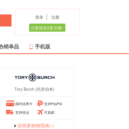
登录
注册
注册就送5美元哦~
热销单品
手机版
Tory Burch (托里伯奇)
国内信用卡
支持PayPal
支持转运
可直邮
该商家购物指南>>