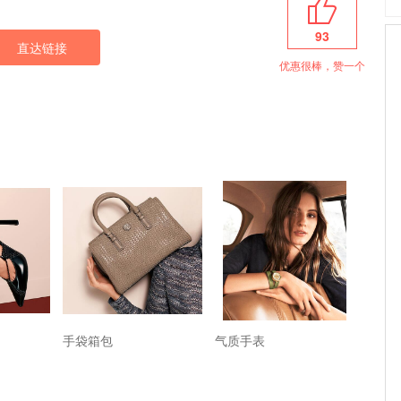
93
直达链接
优惠很棒，赞一个
手袋箱包
气质手表