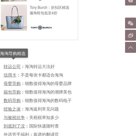
Tory Burch：折扣区精选
服饰鞋包低至4折
海淘导购精选
转运公司
：
海淘转运大法好
信用卡
：
不是每张卡都适合海淘
母婴导购
：
细数值得海淘的母婴品牌
箱包导购
：
细数值得海淘的潮牌美包
数码导购
：
细数值得海淘的数码电子
经验之谈
：
海淘返利常见问题
与被税抗争
：
关税税率知多少
到底到了没
：
国际快递随时查
外语苦手福利
：
靠谱的翻译官