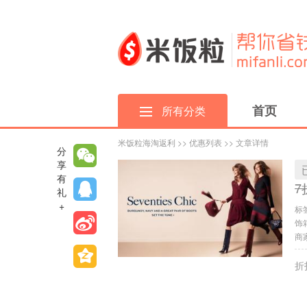
首页
所有分类
米饭粒海淘返利
>>
优惠列表
>> 文章详情
分
享
有
7
礼
+
标
饰
商家
折