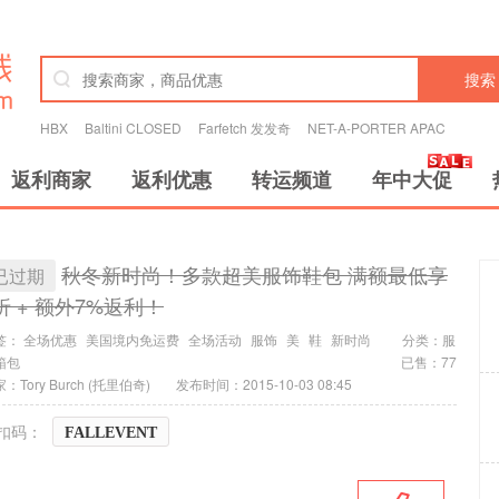
搜索
HBX
Baltini CLOSED
Farfetch 发发奇
NET-A-PORTER APAC
返利商家
返利优惠
转运频道
年中大促
秋冬新时尚！多款超美服饰鞋包 满额最低享
已过期
折 + 额外7%返利！
签：
全场优惠
美国境内免运费
全场活动
服饰
美
鞋
新时尚
分类：
服
箱包
已售：77
：Tory Burch (托里伯奇)
发布时间：2015-10-03 08:45
扣码：
FALLEVENT