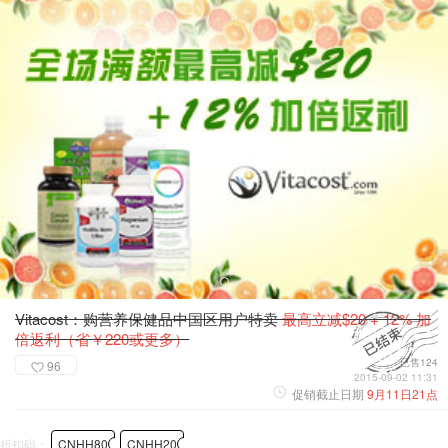
Vitacost：购营养保健品中国区用户特卖
最高立减$20 + 12% 加
倍返利（省￥220或更多）
已售124
96
2015-09-02 11:31
促销截止日期
9月11日21点
折扣码：
CNHH80
CNHH20