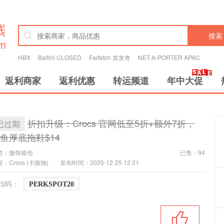
搜索
HBX
Baltini CLOSED
Farfetch 发发奇
NET-A-PORTER APAC
返利商家
返利优惠
转运频道
年中大促
折扣升级：Crocs 官网低至5折+额外7折，
已过期
鱼厚底拖鞋$14
类：
服饰箱包
已售：94
：Crocs (卡骆驰)
发布时间：2025-12-25 12:31
扣码：
PERKSPOT20