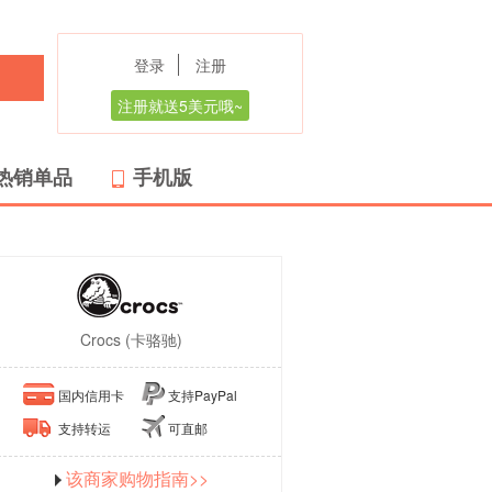
登录
注册
注册就送5美元哦~
热销单品
手机版
Crocs (卡骆驰)
国内信用卡
支持PayPal
支持转运
可直邮
该商家购物指南>>