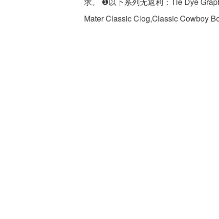
求。 ❶以下系列无返利：Tie Dye Graphic Clo
Mater Classic Clog,Classic Cowboy B