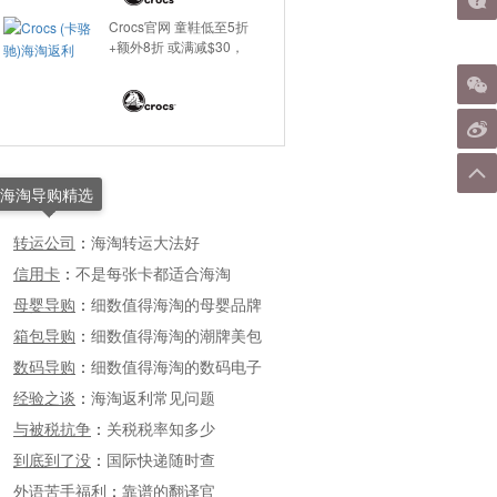
Crocs官网 童鞋低至5折
+额外8折 或满减$30，
海淘导购精选
转运公司
：
海淘转运大法好
信用卡
：
不是每张卡都适合海淘
母婴导购
：
细数值得海淘的母婴品牌
箱包导购
：
细数值得海淘的潮牌美包
数码导购
：
细数值得海淘的数码电子
经验之谈
：
海淘返利常见问题
与被税抗争
：
关税税率知多少
到底到了没
：
国际快递随时查
外语苦手福利
：
靠谱的翻译官