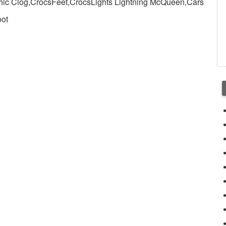
g,CrocsFeet,CrocsLights Lightning McQueen,Cars
oot