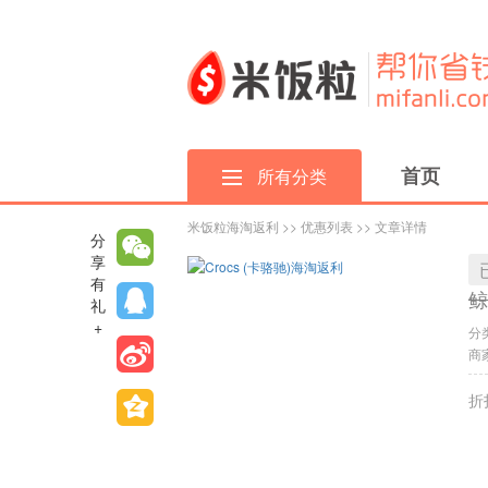
首页
所有分类
米饭粒海淘返利
>>
优惠列表
>> 文章详情
分
享
有
鲸
礼
+
分
商家
折