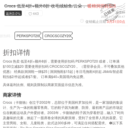
Crocs 低至4折+额外8折 收毛绒鲸鱼/云朵，
暖棉洞洞鞋$26
已售85
返利3.0%
443
2025-11-19 09:47
促销截止日期
3月31日0点
折扣码：
PERKSPOT20
CROCSCOZY20
折扣详情
Crocs 热卖 低至4折+额外8折，需要使用折扣码 PERKSPOT20 或者，订单满
$100立减$20 需要使用折扣码 CROCSCOZY20 。（需登录会员，不可叠加其他
优惠） 经典款洞洞鞋一律$25 | 洞洞拖鞋$15起 | 冬日毛拖鞋4折起 Jibbitz智必星
鞋扣$2/件起或者$7/套。 订单满$40+美国境内免运费。
具体返利比例、规则及限制以商家页面提示信息为准。
商家详情
Crocs（卡骆驰）创立于2002年，总部位于美国科罗加拉州，是一家顶级的集设
计、生产为一体的鞋履零售商。它的鞋子因为耐磨、防滑、最初将产品的市场定
位在帆船运动及户外爱好者。2003年，卡骆驰的鞋子因为穿着舒适，融入了时尚
及趣味的元素，掀起了一股席卷全球的风靡浪潮，受到了全世界人民的喜爱。它
主营男鞋、女鞋、儿童鞋类，款式达300多种，可满足任何搭配需求。 ❶以下系
列无返利：Tie Dye Graphic Clog,CrocsFeet,CrocsLights Lightning